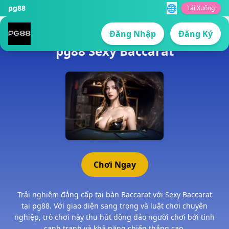
🌐
pg88
Tải Xuống
Đăng Nhập
Đăng Ký
pg88 Sexy Baccarat
Chơi Ngay
Trải nghiệm đẳng cấp tại bàn Baccarat với Sexy Baccarat
tại pg88. Với giao diện sang trọng và luật chơi chuyên
nghiệp, trò chơi này thu hút đông đảo người chơi bởi tính
cạnh tranh và khả năng chiến thắng cao.